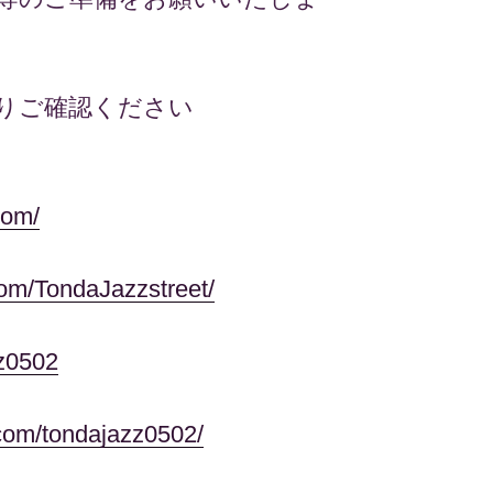
よりご確認ください
com/
om/TondaJazzstreet/
zz0502
com/tondajazz0502/