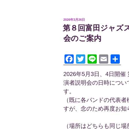
投
2026年3月26日
稿
第８回富田ジャズ
日:
会のご案内
F
T
Li
E
共
a
wi
n
m
有
2026年5月3日、4日開
c
tt
e
ail
演者説明会の日時につい
e
er
す。
b
（既に各バンドの代表者
o
すが、念のため再度お知
o
k
（場所はどちらも同じ場