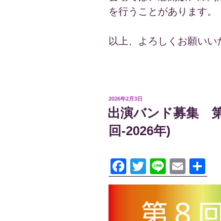
を行うことがあります。
以上、よろしくお願いい
投
2026年2月3日
稿
出演バンド募集 第
日:
回-2026年)
F
T
Li
E
共
a
wi
n
m
有
c
tt
e
ail
e
er