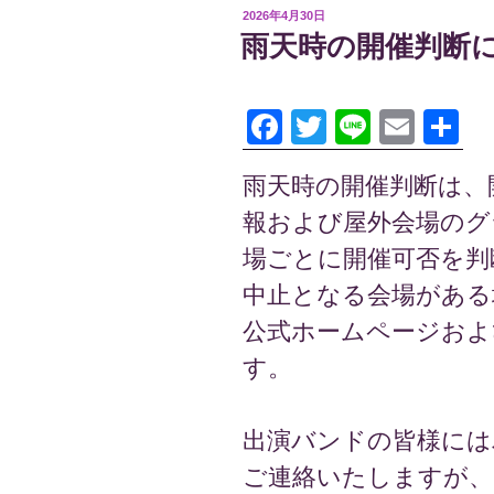
投
2026年4月30日
稿
雨天時の開催判断
日:
F
T
Li
E
共
a
wi
n
m
有
雨天時の開催判断は、
c
tt
e
ail
報および屋外会場のグ
e
er
場ごとに開催可否を判
b
中止となる会場がある
o
公式ホームページおよ
o
す。
k
出演バンドの皆様には
ご連絡いたしますが、