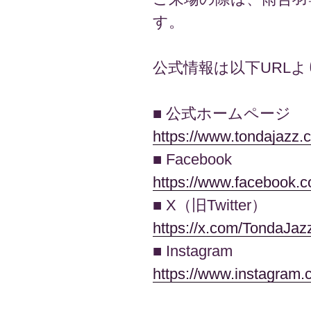
す。
公式情報は以下URL
■ 公式ホームページ
https://www.tondajazz.
■ Facebook
https://www.facebook.c
■ X（旧Twitter）
https://x.com/TondaJa
■ Instagram
https://www.instagram.