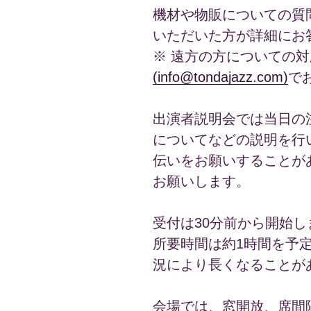
機材や物販についての質
いただいた方が詳細にお
※ 遠方の方についての
(info@tondajazz.com)
で
出演者説明会では当日の
についてなどの説明を行
伝いをお願いすることが
お願いします。
受付は30分前から開始し
所要時間は約1時間を予
況により長くなることが
会場では、窓開放、席間