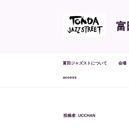
コ
ン
テ
富
ン
ツ
へ
ス
キ
ッ
富田ジャズストについて
会場
プ
access
投稿者:
UCCHAN