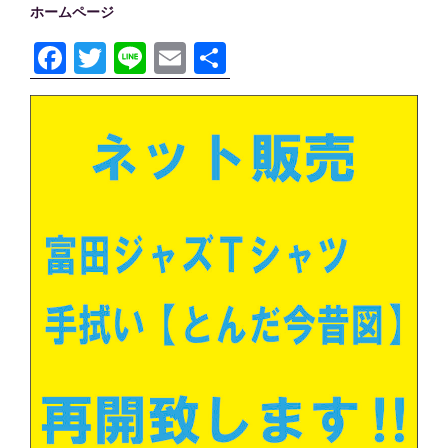
ホームページ
F
T
Li
E
共
a
wi
n
m
有
c
tt
e
ail
e
er
b
o
o
k