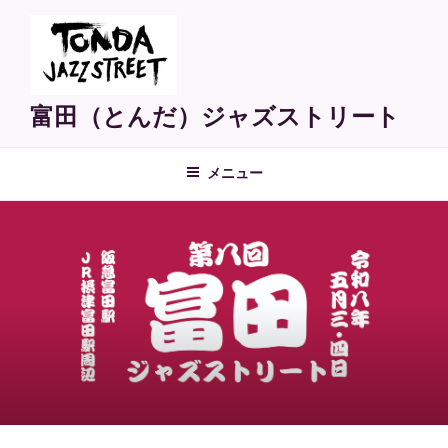
コ
ン
テ
ン
ツ
富田（とんだ）ジャズストリート
へ
ス
メニュー
キ
ッ
プ